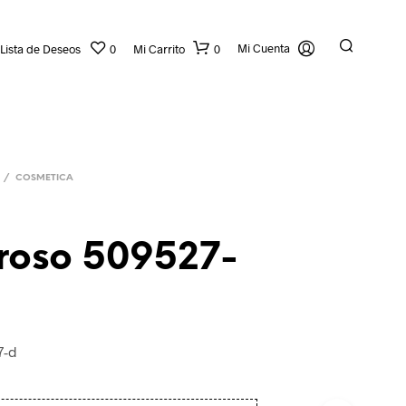
Mi Cuenta
Lista de Deseos
0
Mi Carrito
0
/
COSMETICA
roso 509527-
7-d