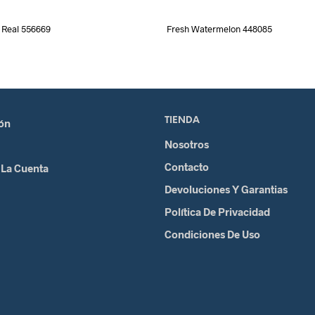
Real 556669
Fresh Watermelon 448085
TIENDA
ión
Nosotros
Contacto
 La Cuenta
Devoluciones Y Garantias
Política De Privacidad
Condiciones De Uso