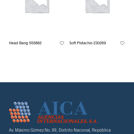
Head Bang 555882
Soft Pistachio 230269
Av. Máximo Gómez No. 99, Distrito Nacional, República