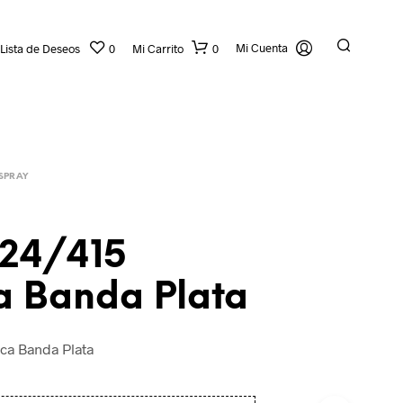
Mi Cuenta
Lista de Deseos
0
Mi Carrito
0
SPRAY
 24/415
a Banda Plata
N
O
H
ca Banda Plata
A
Y
P
R