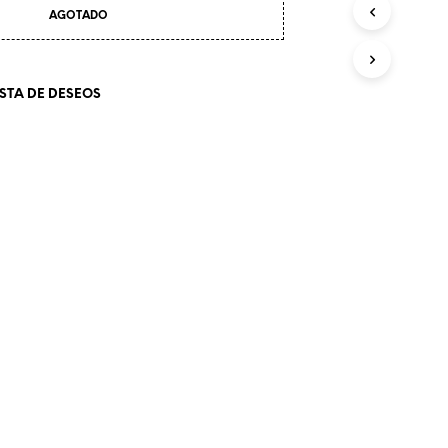
O
AGOTADO
D
U
C
T
ISTA DE DESEOS
O
S
E
N
E
L
C
A
R
R
I
T
O
.