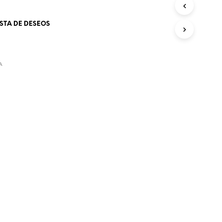
O
D
ISTA DE DESEOS
U
C
T
O
S
A
E
N
E
L
C
A
R
R
I
T
O
.