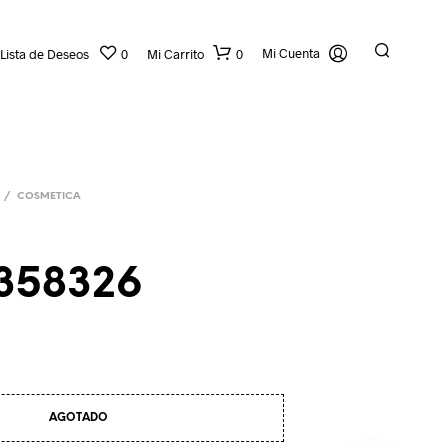
Mi Cuenta
Lista de Deseos
0
Mi Carrito
0
/
COSMETICA
 358326
N
O
H
A
Y
AGOTADO
P
R