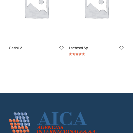
Cetiol V
Lactosol Sp
Valorado con
5.00
de 5