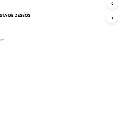
O
D
ISTA DE DESEOS
U
C
T
O
S
PET
E
N
E
L
C
A
R
R
I
T
O
.