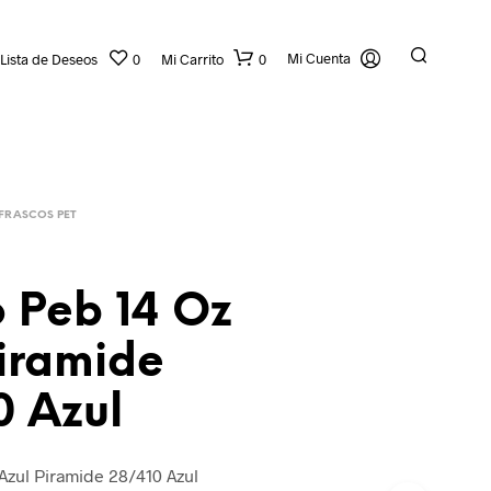
Mi Cuenta
Lista de Deseos
0
Mi Carrito
0
FRASCOS PET
 Peb 14 Oz
Piramide
N
O
0 Azul
H
A
Y
P
Azul Piramide 28/410 Azul
R