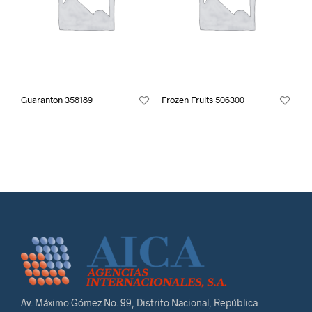
Guaranton 358189
Frozen Fruits 506300
Av. Máximo Gómez No. 99, Distrito Nacional, República