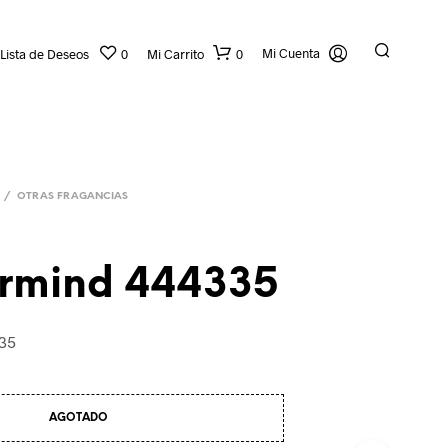
Mi Cuenta
Lista de Deseos
0
Mi Carrito
0
/
OTRAS FRAGANCIAS
rmind 444335
N
35
O
H
A
Y
AGOTADO
P
R