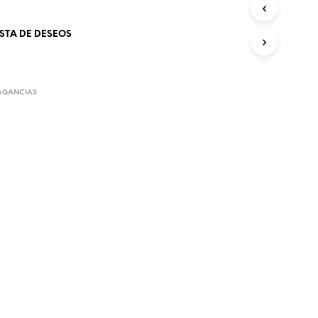
O
D
ISTA DE DESEOS
U
C
T
O
S
AGANCIAS
E
N
E
L
C
A
R
R
I
T
O
.