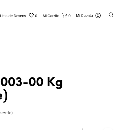
Mi Cuenta
Lista de Deseos
0
Mi Carrito
0
2003-00 Kg
e)
nestle)