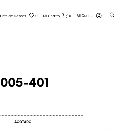
Mi Cuenta
Lista de Deseos
0
Mi Carrito
0
2005-401
N
O
H
A
Y
AGOTADO
P
R