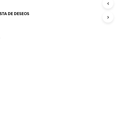
O
D
ISTA DE DESEOS
U
C
T
O
S
S
E
N
E
L
C
A
R
R
I
T
O
.