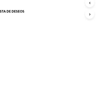
O
D
ISTA DE DESEOS
U
C
T
O
S
E
N
E
L
C
A
R
R
I
T
O
.