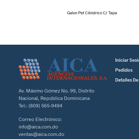
Galon Pet Cilindrico C/ Tapa
Iniciar Ses
Pedidos
Detalles De
Av. Máximo Gómez No. 99, Distrito
Nacional, República Dominicana
Tel.: (809) 565-9494
Correo Electrónico:
info@aica.com.do
ventas@aica.com.do