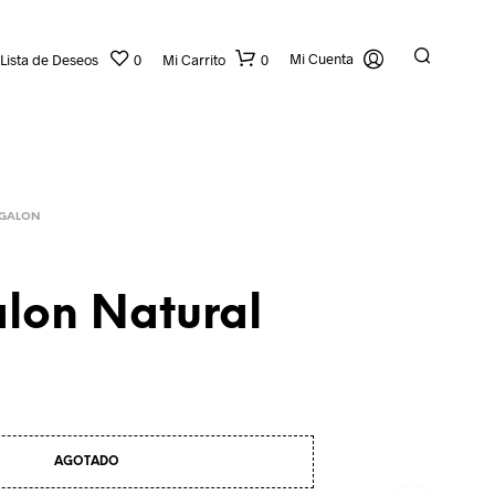
Mi Cuenta
Lista de Deseos
0
Mi Carrito
0
GALON
alon Natural
N
O
H
A
Y
AGOTADO
P
R