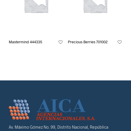
Mastermind 444335
Precious Berries 701002
Av. Máximo Gómez No. 99, Distrito Nacional, República