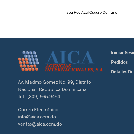
Tapa Pco Azul Oscuro Con Liner
Iniciar Ses
Pedidos
Detalles De
Av. Máximo Gómez No. 99, Distrito
Nacional, República Dominicana
Tel.: (809) 565-9494
Correo Electrónico:
info@aica.com.do
ventas@aica.com.do