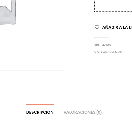
AÑADIR A LA L
SKU:
4-783
CATEGORÍA:
TAPA
DESCRIPCIÓN
VALORACIONES (0)