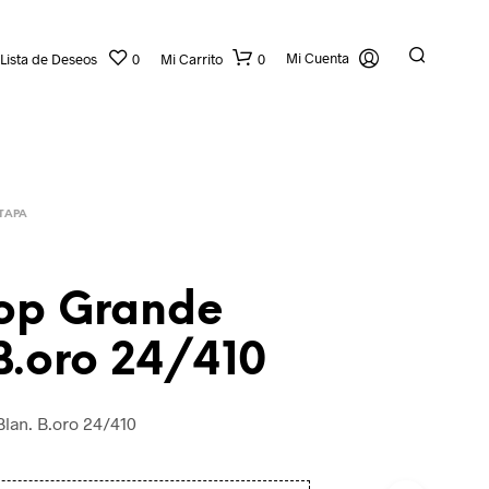
Mi Cuenta
Lista de Deseos
0
Mi Carrito
0
TAPA
Top Grande
B.oro 24/410
lan. B.oro 24/410