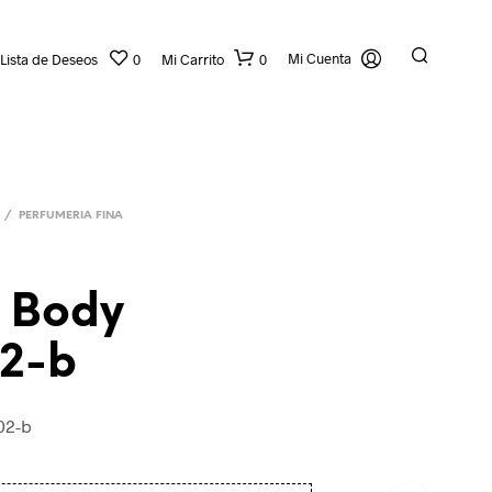
Mi Cuenta
Lista de Deseos
0
Mi Carrito
0
/
PERFUMERIA FINA
e Body
2-b
02-b