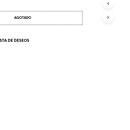
O
D
U
AGOTADO
C
T
O
S
ISTA DE DESEOS
E
N
E
L
S
C
A
R
R
I
T
O
.