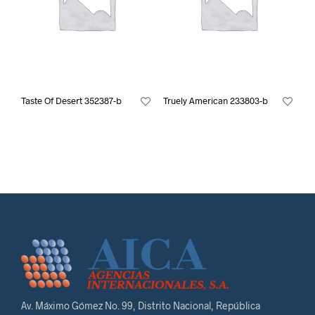
Taste Of Desert 352387-b
Truely American 233803-b
Av. Máximo Gómez No. 99, Distrito Nacional, República