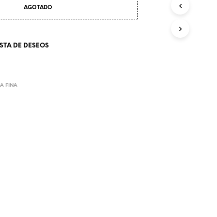
O
AGOTADO
D
U
C
T
ISTA DE DESEOS
O
S
E
N
A FINA
E
L
C
A
R
R
I
T
O
.