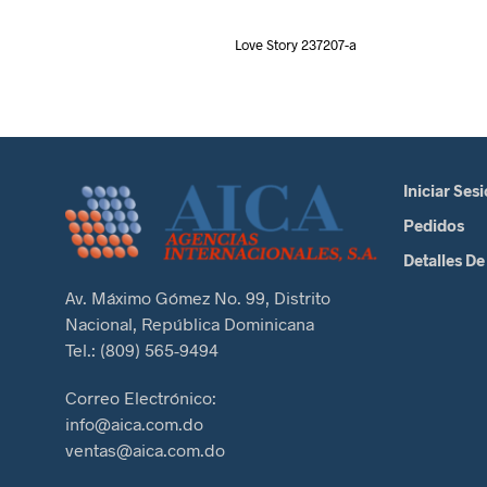
Love Story 237207-a
Iniciar Ses
Pedidos
Detalles De
Av. Máximo Gómez No. 99, Distrito
Nacional, República Dominicana
Tel.: (809) 565-9494
Correo Electrónico:
info@aica.com.do
ventas@aica.com.do