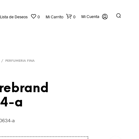
Mi Cuenta
Lista de Deseos
0
Mi Carrito
0
/
PERFUMERIA FINA
irebrand
4-a
N
O
H
0634-a
A
Y
P
R