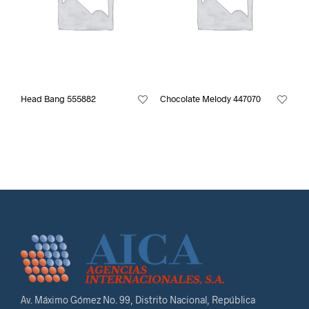
Head Bang 555882
Chocolate Melody 447070
Av. Máximo Gómez No. 99, Distrito Nacional, República