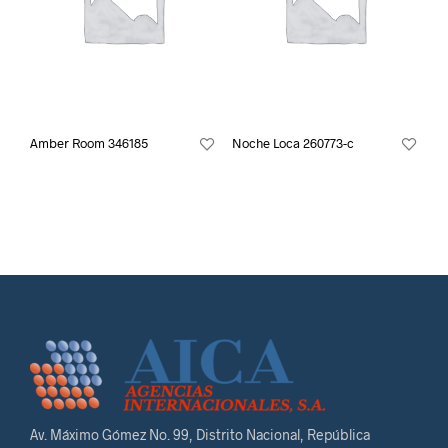
Amber Room 346185
Noche Loca 260773-c
Av. Máximo Gómez No. 99, Distrito Nacional, República