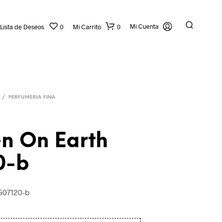
Mi Cuenta
Lista de Deseos
0
Mi Carrito
0
/
PERFUMERIA FINA
n On Earth
0-b
507120-b