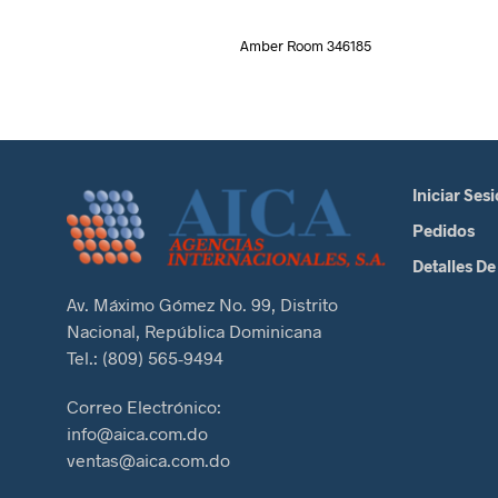
Amber Room 346185
Iniciar Ses
Pedidos
Detalles De
Av. Máximo Gómez No. 99, Distrito
Nacional, República Dominicana
Tel.: (809) 565-9494
Correo Electrónico:
info@aica.com.do
ventas@aica.com.do