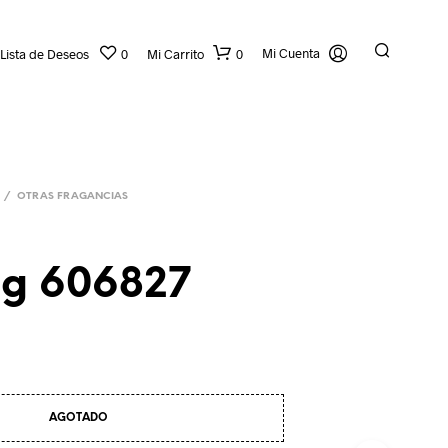
Mi Cuenta
Lista de Deseos
0
Mi Carrito
0
/
OTRAS FRAGANCIAS
ng 606827
AGOTADO