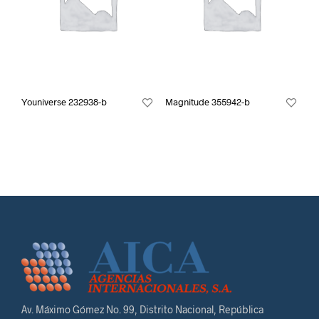
Youniverse 232938-b
Magnitude 355942-b
Av. Máximo Gómez No. 99, Distrito Nacional, República