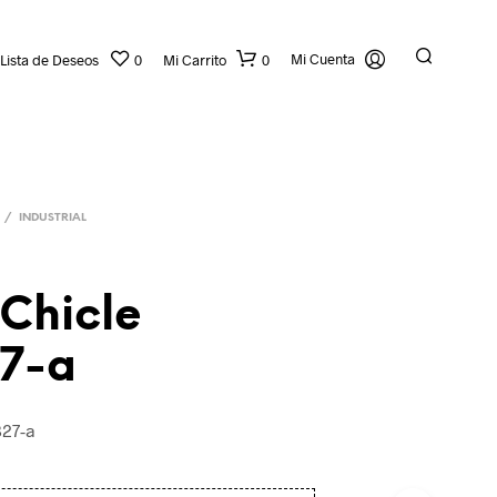
Mi Cuenta
Lista de Deseos
0
Mi Carrito
0
/
INDUSTRIAL
 Chicle
7-a
N
O
H
827-a
A
Y
P
R