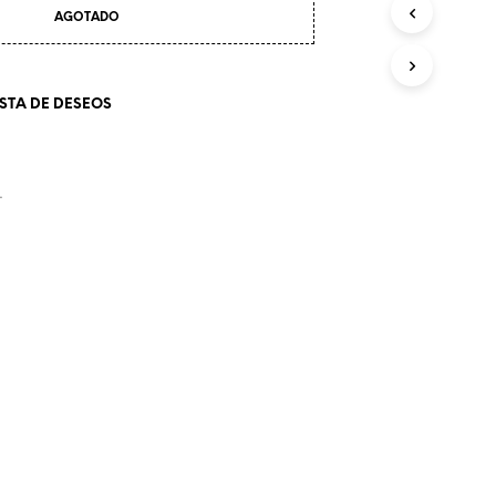
O
AGOTADO
D
U
C
T
ISTA DE DESEOS
O
S
E
N
L
E
L
C
A
R
R
I
T
O
.