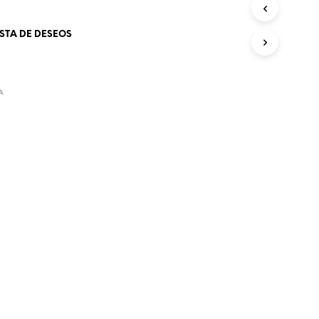
O
D
ISTA DE DESEOS
U
C
T
O
S
A
E
N
E
L
C
A
R
R
I
T
O
.