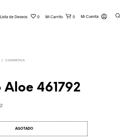
Mi Cuenta
Lista de Deseos
0
Mi Carrito
0
/
COSMETICA
o Aloe 461792
N
92
O
H
A
Y
AGOTADO
P
R