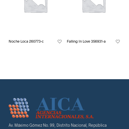
Noche Loca 260773-c
Falling In Love 356931-a
Av. Máximo Gómez No. 99, Distrito Nacional, República