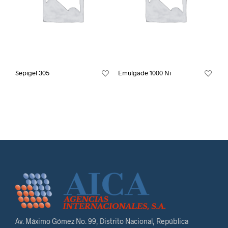
Sepigel 305
Emulgade 1000 Ni
Av. Máximo Gómez No. 99, Distrito Nacional, República