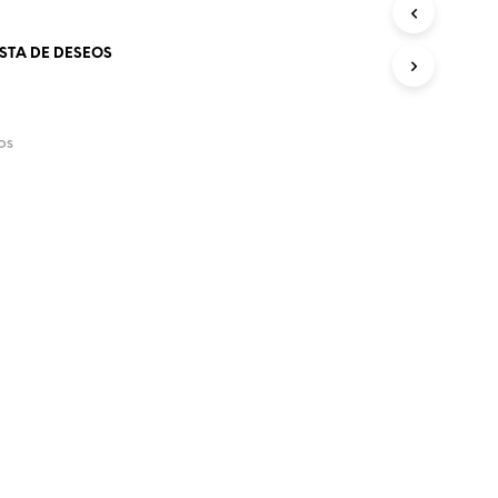
O
D
ISTA DE DESEOS
U
C
T
O
S
OS
E
N
E
L
C
A
R
R
I
T
O
.