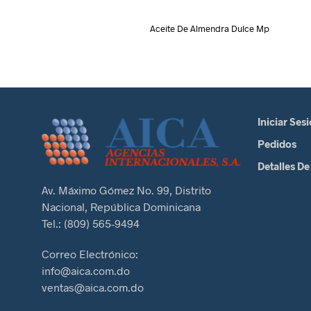
Aceite De Almendra Dulce Mp
Iniciar Ses
Pedidos
Detalles De
Av. Máximo Gómez No. 99, Distrito
Nacional, República Dominicana
Tel.: (809) 565-9494
Correo Electrónico:
info@aica.com.do
ventas@aica.com.do