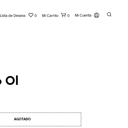
Mi Cuenta
Lista de Deseos
0
Mi Carrito
0
 Ol
N
O
H
A
Y
AGOTADO
P
R