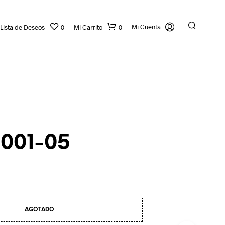
Mi Cuenta
Lista de Deseos
0
Mi Carrito
0
2001-05
N
O
H
A
Y
AGOTADO
P
R