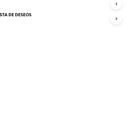
O
D
ISTA DE DESEOS
U
C
T
O
S
S
E
N
E
L
C
A
R
R
I
T
O
.