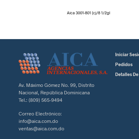
Aica 3001-801 (cj/8 1/2gl
Iniciar Ses
Pedidos
Detalles De
Av. Máximo Gómez No. 99, Distrito
Nacional, República Dominicana
Tel.: (809) 565-9494
Correo Electrónico:
info@aica.com.do
ventas@aica.com.do