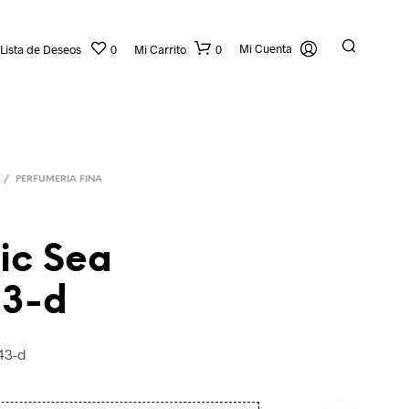
Mi Cuenta
Lista de Deseos
0
Mi Carrito
0
/
PERFUMERIA FINA
ic Sea
3-d
43-d