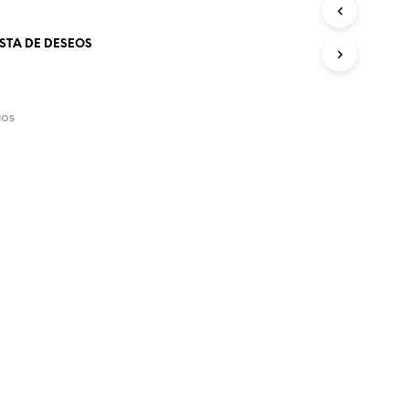
O
D
ISTA DE DESEOS
U
C
T
O
S
IOS
E
N
E
L
C
A
R
R
I
T
O
.