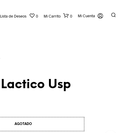
Mi Cuenta
Lista de Deseos
0
Mi Carrito
0
S
 Lactico Usp
N
O
H
A
Y
AGOTADO
P
R