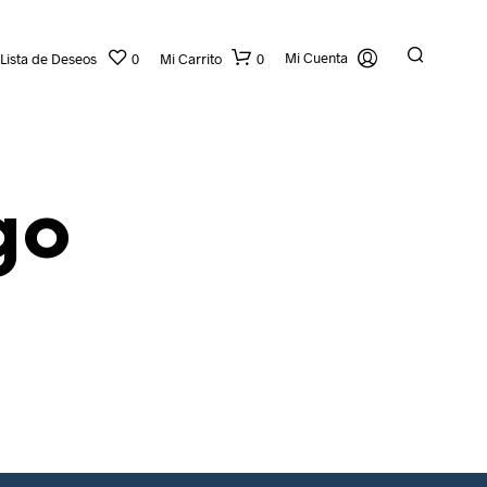
Mi Cuenta
Lista de Deseos
0
Mi Carrito
0
go
N
O
H
A
Y
P
R