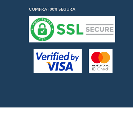
O
COMPRA 100% SEGURA
D
U
C
T
O
S
E
N
E
L
C
A
R
R
I
T
O
.