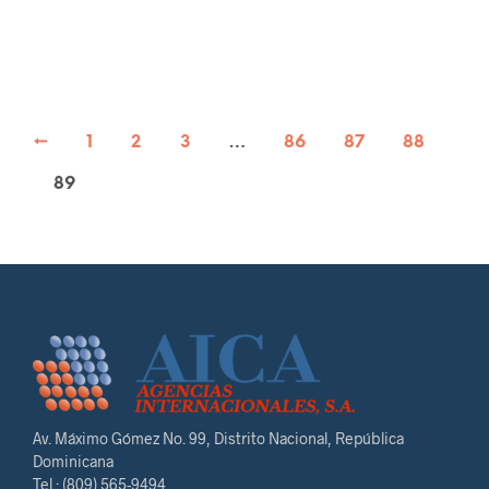
←
1
2
3
…
86
87
88
89
Av. Máximo Gómez No. 99, Distrito Nacional, República
Dominicana
Tel.: (809) 565-9494